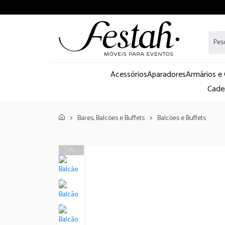
Acessórios
Aparadores
Armários e
Cade
Bares, Balcões e Buffets
Balcões e Buffets