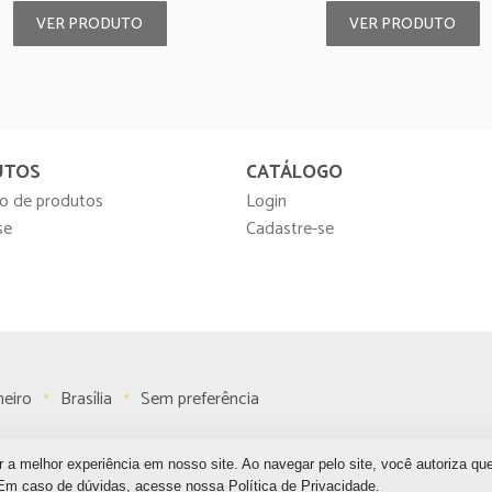
VER PRODUTO
VER PRODUTO
UTOS
CATÁLOGO
o de produtos
Login
se
Cadastre-se
neiro
Brasília
Sem preferência
r a melhor experiência em nosso site. Ao navegar pelo site, você autoriza qu
. Em caso de dúvidas, acesse nossa
Política de Privacidade
© 2026
Festah Móveis para Eve
.