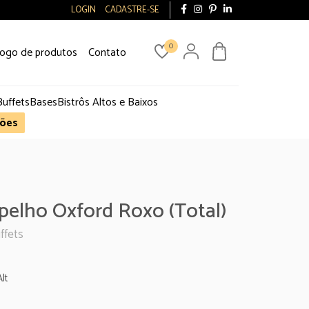
LOGIN
CADASTRE-SE
0
logo de produtos
Contato
Buffets
Bases
Bistrôs Altos e Baixos
ões
pelho Oxford Roxo (Total)
ffets
lt