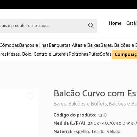
Home
Catá
 Cômodas
Bancos e Ilhas
Banquetas Altas e Baixas
Bares, Balcões e 
iras
Mesas, Bolo, Centro e Laterais
Poltronas
Pufes
Sofás
Composiç
Balcão Curvo com Es
Bares, Balcões e Buffets
Balcões e Bu
,
Código do produto:
4310
Medida (L/P/A):
2.50
m
x 0.70
m
x 0.91
m
A
Material:
Espelho, Tecido, Veludo