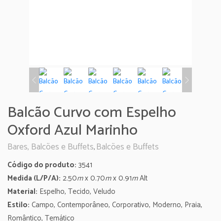
Balcão Curvo com Espelho
Oxford Azul Marinho
Bares, Balcões e Buffets
Balcões e Buffets
,
Código do produto:
3541
Medida (L/P/A):
2.50
m
x 0.70
m
x 0.91
m
Alt
Material:
Espelho, Tecido, Veludo
Estilo:
Campo, Contemporâneo, Corporativo, Moderno, Praia,
Romântico, Temático