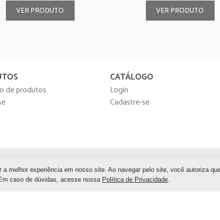
VER PRODUTO
VER PRODUTO
UTOS
CATÁLOGO
o de produtos
Login
se
Cadastre-se
r a melhor experiência em nosso site. Ao navegar pelo site, você autoriza qu
neiro
Brasília
Sem preferência
. Em caso de dúvidas, acesse nossa
Política de Privacidade
.
© 2026
Festah Móveis para Eve