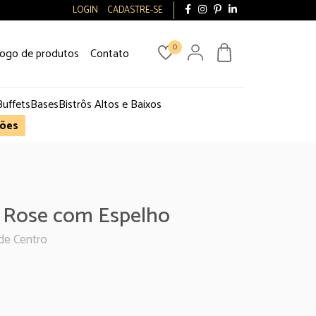
LOGIN
CADASTRE-SE
0
logo de produtos
Contato
Buffets
Bases
Bistrôs Altos e Baixos
ões
 Rose com Espelho
de Centro