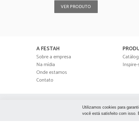
VER PRODUTO
A FESTAH
PROD
Sobre a empresa
Catálog
Na mídia
Inspire-
Onde estamos
Contato
Utilizamos cookies para garanti
São Paulo
São José do Rio Preto
Rio de Ja
você está satisfeito com isso