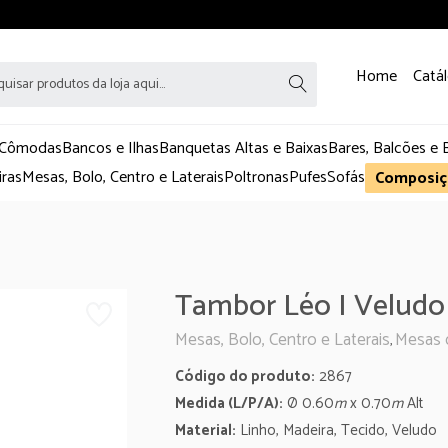
Home
Catá
 Cômodas
Bancos e Ilhas
Banquetas Altas e Baixas
Bares, Balcões e 
iras
Mesas, Bolo, Centro e Laterais
Poltronas
Pufes
Sofás
Composiç
Tambor Léo I Veludo
Mesas, Bolo, Centro e Laterais
Mesas 
,
Código do produto:
2867
Medida (L/P/A):
Ø
0.60
m
x 0.70
m
Alt
Material:
Linho, Madeira, Tecido, Veludo