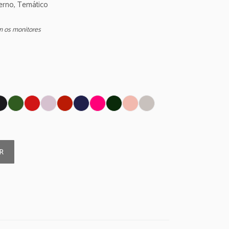
erno, Temático
m os monitores
R