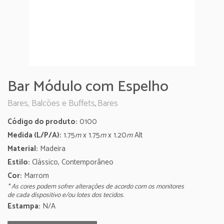
Bar Módulo com Espelho
Bares, Balcões e Buffets
Bares
,
Código do produto:
0100
Medida (L/P/A):
1.75
m
x 1.75
m
x 1.20
m
Alt
Material:
Madeira
Estilo:
Clássico, Contemporâneo
Cor:
Marrom
* As cores podem sofrer alterações de acordo com os monitores
de cada dispositivo e/ou lotes dos tecidos.
Estampa:
N/A