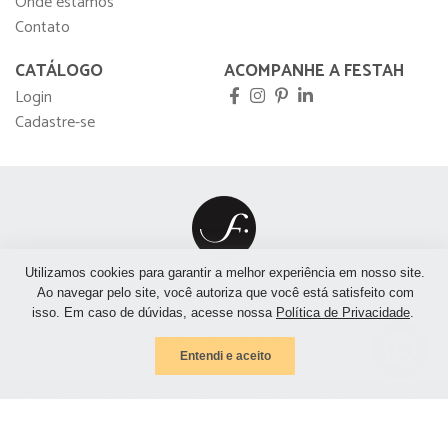
Onde estamos
Contato
CATÁLOGO
ACOMPANHE A FESTAH
Login
Cadastre-se
Utilizamos cookies para garantir a melhor experiência em nosso site.
São Paulo
São José do Rio Preto
Rio de Janeiro
Ao navegar pelo site, você autoriza que você está satisfeito com
isso. Em caso de dúvidas, acesse nossa
Política de Privacidade
.
Brasília
Sem preferência
Entendi e aceito
© 2026
Festah Móveis para Eventos
- Todos os direitos reservados.
Política de privacidade