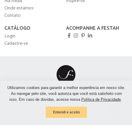
Na mídia
Inspire-se
Onde estamos
Contato
CATÁLOGO
ACOMPANHE A FESTAH
Login
Cadastre-se
Utilizamos cookies para garantir a melhor experiência em nosso site.
São Paulo
São José do Rio Preto
Rio de Janeiro
Ao navegar pelo site, você autoriza que você está satisfeito com
isso. Em caso de dúvidas, acesse nossa
Política de Privacidade
.
Brasília
Sem preferência
Entendi e aceito
© 2026
Festah Móveis para Eventos
- Todos os direitos reservados.