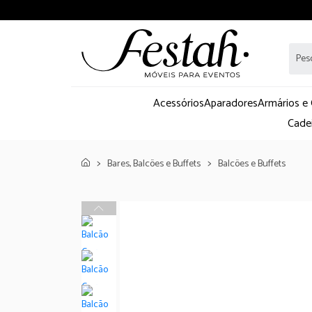
Acessórios
Aparadores
Armários e
Cade
Bares, Balcões e Buffets
Balcões e Buffets