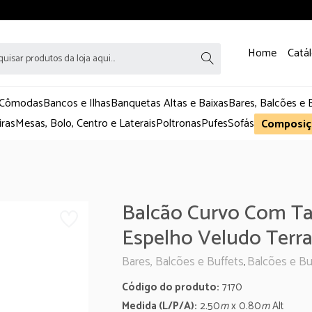
Home
Catá
 Cômodas
Bancos e Ilhas
Banquetas Altas e Baixas
Bares, Balcões e 
iras
Mesas, Bolo, Centro e Laterais
Poltronas
Pufes
Sofás
Composiç
Balcão Curvo Com Ta
Espelho Veludo Terra
Bares, Balcões e Buffets
Balcões e Bu
,
Código do produto:
7170
Medida (L/P/A):
2.50
m
x 0.80
m
Alt