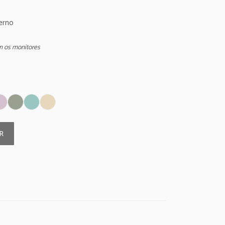
erno
m os monitores
R