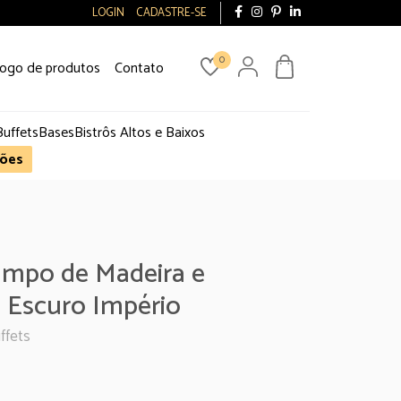
LOGIN
CADASTRE-SE
0
logo de produtos
Contato
Buffets
Bases
Bistrôs Altos e Baixos
ões
mpo de Madeira e
 Escuro Império
ffets