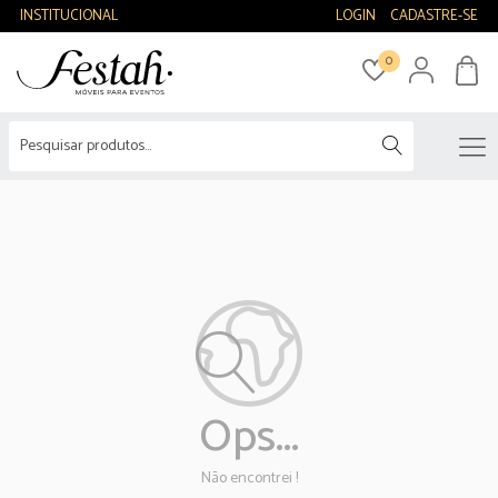
INSTITUCIONAL
LOGIN
CADASTRE-SE
0
Ops...
Não encontrei !