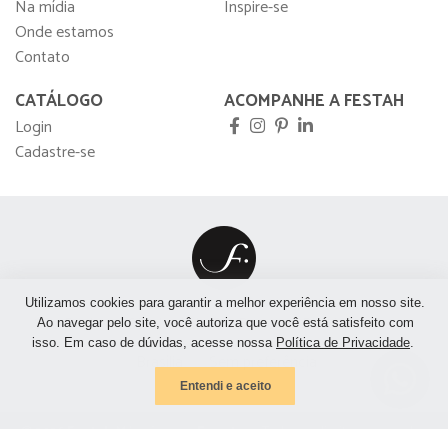
Na mídia
Inspire-se
Onde estamos
Contato
CATÁLOGO
ACOMPANHE A FESTAH
Login
Cadastre-se
Utilizamos cookies para garantir a melhor experiência em nosso site.
São Paulo
São José do Rio Preto
Rio de Janeiro
Ao navegar pelo site, você autoriza que você está satisfeito com
isso. Em caso de dúvidas, acesse nossa
Política de Privacidade
.
Brasília
Sem preferência
Entendi e aceito
© 2026
Festah Móveis para Eventos
- Todos os direitos reservados.